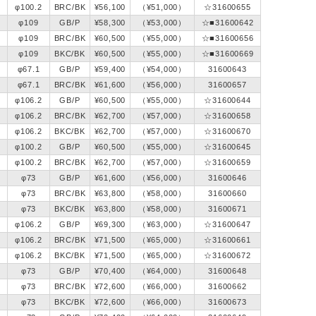
φ100.2
BRC/BK
¥56,100
（¥51,000）
☆31600655
φ109
GB/P
¥58,300
（¥53,000）
☆■31600642
φ109
BRC/BK
¥60,500
（¥55,000）
☆■31600656
φ109
BKC/BK
¥60,500
（¥55,000）
☆■31600669
φ67.1
GB/P
¥59,400
（¥54,000）
31600643
φ67.1
BRC/BK
¥61,600
（¥56,000）
31600657
φ106.2
GB/P
¥60,500
（¥55,000）
☆31600644
φ106.2
BRC/BK
¥62,700
（¥57,000）
☆31600658
φ106.2
BKC/BK
¥62,700
（¥57,000）
☆31600670
φ100.2
GB/P
¥60,500
（¥55,000）
☆31600645
φ100.2
BRC/BK
¥62,700
（¥57,000）
☆31600659
φ73
GB/P
¥61,600
（¥56,000）
31600646
φ73
BRC/BK
¥63,800
（¥58,000）
31600660
φ73
BKC/BK
¥63,800
（¥58,000）
31600671
φ106.2
GB/P
¥69,300
（¥63,000）
☆31600647
φ106.2
BRC/BK
¥71,500
（¥65,000）
☆31600661
φ106.2
BKC/BK
¥71,500
（¥65,000）
☆31600672
φ73
GB/P
¥70,400
（¥64,000）
31600648
φ73
BRC/BK
¥72,600
（¥66,000）
31600662
φ73
BKC/BK
¥72,600
（¥66,000）
31600673