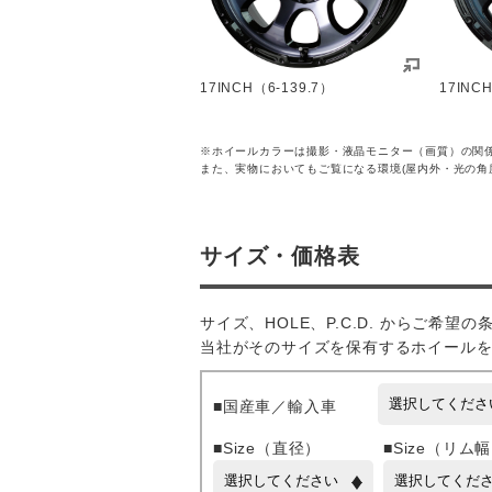
17INCH（6-139.7）
17INC
※ホイールカラーは撮影・液晶モニター（画質）の関
また、実物においてもご覧になる環境(屋内外・光の角
サイズ・価格表
サイズ、HOLE、P.C.D. からご希望
当社がそのサイズを保有するホイール
■国産車／輸入車
■Size（直径）
■Size（リム