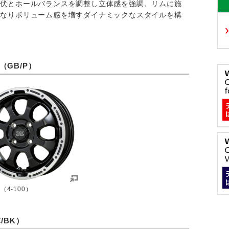
起伏とホールバランスを調整し立体感を強調、リムに施
となりボリューム感を増すダイナミックなスタイルを構
GB/P）
H（4-100）
/BK）