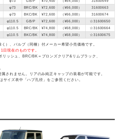
φ73
GB/P
¥70,400
（¥64,000）
31600649
φ73
BRC/BK
¥72,600
（¥66,000）
31600663
φ73
BKC/BK
¥72,600
（¥66,000）
31600674
φ110.5
GB/P
¥72,600
（¥66,000）
☆31600650
φ110.5
BRC/BK
¥74,800
（¥68,000）
☆31600664
φ110.5
BKC/BK
¥74,800
（¥68,000）
☆31600675
除く）、バルブ（同梱）付メーカー希望小売価格です。
月1日現在のものです。
ムポリッシュ、BRC/BK＝ブロンズクリア&リムブラック、
。
は付属されません。リアのみ純正キャップの装着が可能です。
はサイズ表中「ハブ孔径」をご参照ください。