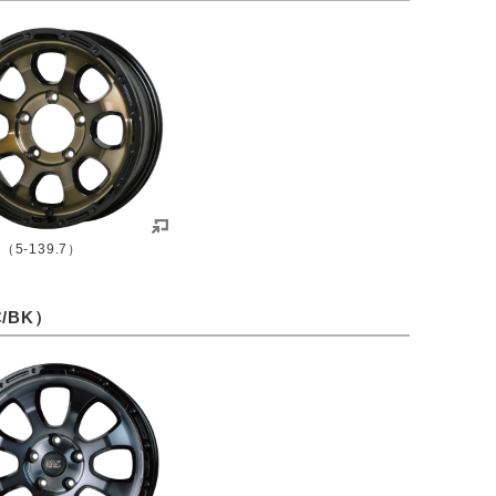
H（5-139.7）
/BK）