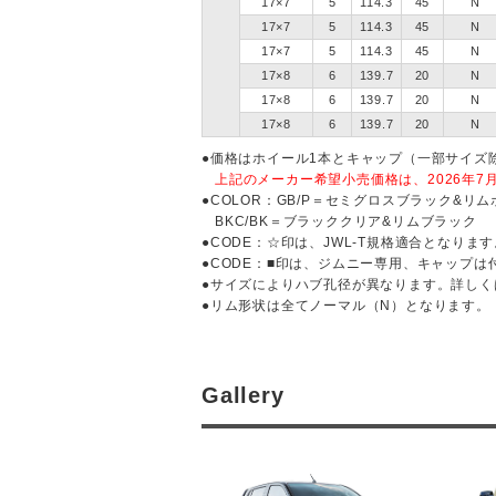
17×7
5
114.3
45
N
17×7
5
114.3
45
N
17×7
5
114.3
45
N
17×8
6
139.7
20
N
17×8
6
139.7
20
N
17×8
6
139.7
20
N
価格はホイール1本とキャップ（一部サイズ
上記のメーカー希望小売価格は、2026年7
COLOR：GB/P＝セミグロスブラック&リ
BKC/BK＝ブラッククリア&リムブラック
CODE：☆印は、JWL-T規格適合となります
CODE：■印は、ジムニー専用、キャップ
サイズによりハブ孔径が異なります。詳しく
リム形状は全てノーマル（N）となります。
Gallery