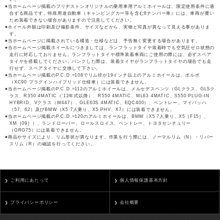
当ホームページ掲載のブリヂストンオリジナルの乗用車用アルミホイールは、限定使用条件に適
合する商品です。特殊用途自動車（キャンピングカー等を含む8ナンバー車）には、車両が重い
ため装着できない場合がありますので注意してください。
ホイール外観は印刷及び撮影条件、サイズなどから、実物と写真が異なって見える事がありま
す。
当ホームページに掲載されている構造・仕様などは、予告無く変更する場合があります。
当ホームページ掲載ホイールにつきましては、ランフラットタイヤ装着時でも空気圧ゼロ状態の
走行に対応しておりません。ランフラットタイヤ標準装着車両にご使用の際には、必ずスペア
タイヤを搭載してください。パンクした際は、装着タイヤがランフラットタイヤの場合でも走
行せず、スペアタイヤに交換して下さい。
当ホームページ掲載のP.C.D.=108でリム径が19インチ以上のアルミホイールは、ボルボ
（XC90 プラグインハイブリッド仕様車）には装着できません。
当ホームページ掲載のP.C.D.=112のアルミホイールは、メルセデスベンツ（GLクラス、GLSク
ラス、R350 4MATIC（'12年式以降）、R550 4MATIC、ML63 4MATIC、S550 PLUG-IN
HYBRID、Vクラス（W447）、GLE63S 4MATIC、EQC400）、ベントレー、マイバッハ
（57、62）及びBMW（X5 7人乗り、X5 PHV、X7）には装着できません。
当ホームページ掲載のP.C.D.=120のアルミホイールは、BMW（X5 7人乗り、X5［F15］、
XM［09］）、ランドローバー、ロールスロイス、ベントレー、トヨタセンチュリー
（GRG75）には装着できません。
商品やサイズにより、リム形状が異なります。作業を行う際には、ノーマルリム（N）・リバー
スリム（R）の確認を行ってください。
ご利用にあたって
個人情報保護基本方針
プライバシーポリシー
会社概要