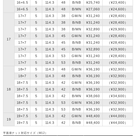
16×6.5
5
114.3
48
B/NB
¥25,740
（¥23,400）
16×6.5
5
114.3
48
B/MN
¥27,060
（¥24,600）
17×7
5
114.3
38
GM/N
¥31,240
（¥28,400）
17×7
5
114.3
38
B/NB
¥31,240
（¥28,400）
17×7
5
114.3
38
B/MN
¥32,890
（¥29,900）
17×7
5
114.3
45
GM/N
¥31,240
（¥28,400）
17
17×7
5
114.3
45
B/NB
¥31,240
（¥28,400）
17×7
5
114.3
45
B/MN
¥32,890
（¥29,900）
17×7
5
114.3
53
GM/N
¥31,240
（¥28,400）
17×7
5
114.3
53
B/NB
¥31,240
（¥28,400）
18×7
5
114.3
48
GM/N
¥36,190
（¥32,900）
18×7
5
114.3
48
B/NB
¥36,190
（¥32,900）
18×7.5
5
114.3
42
GM/N
¥36,190
（¥32,900）
18
18×7.5
5
114.3
42
B/NB
¥36,190
（¥32,900）
18×7.5
5
114.3
42
B/MN
¥38,060
（¥34,600）
18×7.5
5
114.3
53
GM/N
¥36,190
（¥32,900）
18×7.5
5
114.3
53
B/NB
¥36,190
（¥32,900）
19×7.5
5
114.3
42
GM/N
¥48,400
（¥44,000）
19
19×7.5
5
114.3
42
B/NB
¥48,400
（¥44,000）
平面座ナット対応サイズ（M12）