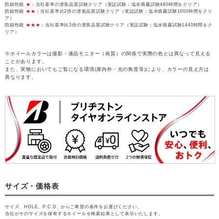
防錆性能
★
：当社基準の塗装品質試験クリア（実証試験：塩水噴霧試験480時間をクリア）
防錆性能
★★
：当社基準比2倍の塗装品質試験クリア（実証試験：塩水噴霧試験1000時間をクリ
ア）
防錆性能
★★★
：当社基準比3倍の塗装品質試験クリア（実証試験：塩水噴霧試験1440時間をク
リア）
※ホイールカラーは撮影・液晶モニター（画質）の関係で実際の色とは異なって見える
ことがあります。
また、実物においてもご覧になる環境(屋内外・光の角度等)により、カラーの見え方は
異なります。
サイズ・価格表
サイズ、HOLE、P.C.D. からご希望の条件をお選びください。
当社がそのサイズを保有するホイールを検索結果として表示いたします。