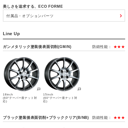
美しさを追求する、ECO FORME
付属品・オプションパーツ
Line Up
ガンメタリック塗装後表面切削(GM/N)
防錆性能：
★★★
18inch
15inch
(60°テーパー座ナット対
(60°テーパー座ナット対
応)
応)
ブラック塗装後表面切削+ブラッククリア(B/NB)
防錆性能：
★★★