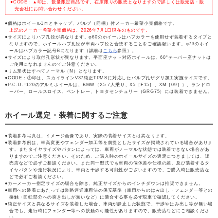
●CODE：▲印は、数量限定商品です。在庫限りの販売となりますので詳しくは販売店・販
売会社にお問い合わせください。
価格はホイール1本とキャップ、バルブ（同梱）付メーカー希望小売価格です。
上記のメーカー希望小売価格は、2026年7月1日現在のものです。
サイズによりハブ孔径が異なります。φ60のホイールはハブカラーを使用せず装着するタイプと
なりますので、ホイールハブ孔径が車両ハブ径と合致することをご確認願います。φ73のホイ
ールはハブカラー記号Bになります（詳細は
こちら
参照）。
サイズにより取付孔形状が異なります。平面座ナット対応ホイールは、60°テーパー座ナットは
ご使用になれませんのでご注意ください。
リム形状はすべてノーマル（N）となります。
CODE：Ⓩ印は、スカイラインV37純正TPMSに対応したバルブ孔ザグリ加工実施サイズです。
P.C.D.=120のアルミホイールは、BMW（X5 7人乗り、X5［F15］、XM［09］）、ランドロ
ーバー、ロールスロイス、ベントレー、トヨタセンチュリー（GRG75）には装着できません。
ホイール選定・装着に関するご注意
装着参考写真は、イメージ画像であり、実際の装着サイズとは異なります。
装着参考例は、車高変更やフェンダー加工等を前提としたサイズが掲載されている場合がありま
す。またタイヤサイズやパタンによっては、車両がノーマルな状態では装着できない場合があ
りますのでご注意ください。そのため、ご購入時のホイールサイズの選定につきましては、販
売店などで必ずご相談ください。また同一型式でも車両の個体差や仕様の差、及び装着するタ
イヤパタンや走行状況により、車両と干渉する可能性がございますので、ご購入時は販売店な
どで必ずご相談ください。
カーメーカー指定サイズの場合を除き、純正サイズからのインチダウンは推奨できません。
車両への装着にあたっては道路運送車両法の保安基準（車両からのはみ出し・フェンダー等との
接触・回転部分への突き出しが無いなど）に適合する事を必ず現車で確認してください。
純正サイズと異なるサイズを装着した場合、車両が静止した状態で、干渉やはみ出し等が無い場
合でも、走行時にフェンダー等への接触の可能性がありますので、販売店などにご相談くださ
い。