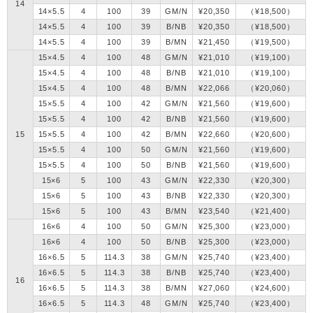
14
14×5.5
4
100
39
GM/N
¥20,350
（¥18,500）
14×5.5
4
100
39
B/NB
¥20,350
（¥18,500）
14×5.5
4
100
39
B/MN
¥21,450
（¥19,500）
15×4.5
4
100
48
GM/N
¥21,010
（¥19,100）
15×4.5
4
100
48
B/NB
¥21,010
（¥19,100）
15×4.5
4
100
48
B/MN
¥22,066
（¥20,060）
15×5.5
4
100
42
GM/N
¥21,560
（¥19,600）
15×5.5
4
100
42
B/NB
¥21,560
（¥19,600）
15
15×5.5
4
100
42
B/MN
¥22,660
（¥20,600）
15×5.5
4
100
50
GM/N
¥21,560
（¥19,600）
15×5.5
4
100
50
B/NB
¥21,560
（¥19,600）
15×6
5
100
43
GM/N
¥22,330
（¥20,300）
15×6
5
100
43
B/NB
¥22,330
（¥20,300）
15×6
5
100
43
B/MN
¥23,540
（¥21,400）
16×6
4
100
50
GM/N
¥25,300
（¥23,000）
16×6
4
100
50
B/NB
¥25,300
（¥23,000）
16×6.5
5
114.3
38
GM/N
¥25,740
（¥23,400）
16×6.5
5
114.3
38
B/NB
¥25,740
（¥23,400）
16
16×6.5
5
114.3
38
B/MN
¥27,060
（¥24,600）
16×6.5
5
114.3
48
GM/N
¥25,740
（¥23,400）