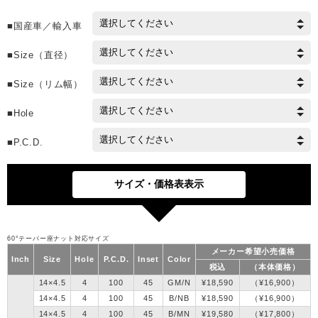
■国産車／輸入車
■Size（直径）
■Size（リム幅）
■Hole
■P.C.D.
60°テーパー座ナット対応サイズ
メーカー希望小売価格
Inch
Size
Hole
P.C.D.
Inset
Color
税込
（本体価格）
14×4.5
4
100
45
GM/N
¥18,590
（¥16,900）
14×4.5
4
100
45
B/NB
¥18,590
（¥16,900）
14×4.5
4
100
45
B/MN
¥19,580
（¥17,800）