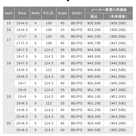
メーカー希望小売価格
Inch
Size
Hole
P.C.D.
Inset
Color
税込
（本体価格）
15
15×4.5
4
100
45
BG/PO
¥28,600
(¥26,000)
16
16×6.5
4
100
43
BG/PO
¥33,000
(¥30,000)
17×7
4
100
45
BG/PO
¥40,150
(¥36,500)
17
17×7.5
5
100
45
BG/PO
¥40,700
(¥37,000)
18×7.5
5
114.3
38
BG/PO
¥44,500
(¥40,500)
18×7.5
5
114.3
39
BG/PO
¥48,950
(¥44,500)
18
18×7.5
5
114.3
48
BG/PO
¥44,500
(¥40,500)
18×8.5
5
112
48
BG/PO
¥45,650
(¥41,500)
18×8.5
5
114.3
38
BG/PO
¥45,650
(¥41,500)
19×7
5
114.3
40
BG/PO
¥50,600
(¥46,000)
19×8
5
114.3
35
BG/PO
¥51,700
(¥47,000)
19
19×8
5
114.3
40
BG/PO
¥56,100
(¥51,000)
19×8.5
5
112
35
BG/PO
¥52,250
(¥47,500)
19×8.5
5
114.3
45
BG/PO
¥52,250
(¥47,500)
20×8.5
5
114.3
35
BG/PO
¥59,400
(¥54,000)
20
20×8.5
5
114.3
45
BG/PO
¥59,400
(¥54,000)
20×9.5
5
114.3
40
BG/PO
¥60,500
(¥55,000)