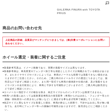
GALERNA FINURA with TOYOTA
PRIUS
商品のお問い合わせ先
上記商品の詳細、品質及びマッチングにつきましては、(株)共豊コーポレーションにお問い
合わせください。
ホイール選定・装着に関するご注意
装着参考写真は、イメージ画像であり、実際の装着サイズとは異なります。
装着参考例は、車高変更やフェンダー加工等を前提としたサイズが掲載されている場合がありま
す。またタイヤサイズやパタンによっては、車両がノーマルな状態では装着できない場合があ
りますのでご注意ください。そのため、ご購入時のホイールサイズの選定につきましては、販
売店などで必ずご相談ください。また同一型式でも車両の個体差や仕様の差、及び装着するタ
イヤパタンや走行状況により、車両と干渉する可能性がございますので、ご購入時は販売店な
どで必ずご相談ください。
カーメーカー指定サイズの場合を除き、純正サイズからのインチダウンは推奨できません。
車両への装着にあたっては道路運送車両法の保安基準（車両からのはみ出し・フェンダー等との
接触・回転部分への突き出しが無いなど）に適合する事を必ず現車で確認してください。
純正サイズと異なるサイズを装着した場合、車両が静止した状態で、干渉やはみ出し等が無い場
合でも、走行時にフェンダー等への接触の可能性がありますので、販売店などにご相談くださ
い。