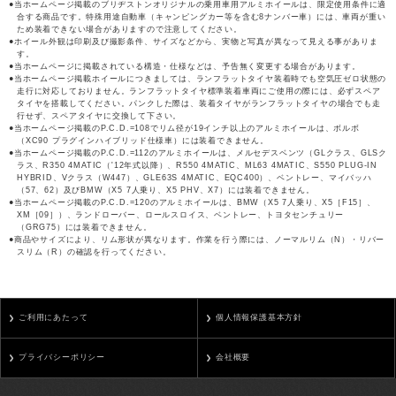
当ホームページ掲載のブリヂストンオリジナルの乗用車用アルミホイールは、限定使用条件に適
合する商品です。特殊用途自動車（キャンピングカー等を含む8ナンバー車）には、車両が重い
ため装着できない場合がありますので注意してください。
ホイール外観は印刷及び撮影条件、サイズなどから、実物と写真が異なって見える事がありま
す。
当ホームページに掲載されている構造・仕様などは、予告無く変更する場合があります。
当ホームページ掲載ホイールにつきましては、ランフラットタイヤ装着時でも空気圧ゼロ状態の
走行に対応しておりません。ランフラットタイヤ標準装着車両にご使用の際には、必ずスペア
タイヤを搭載してください。パンクした際は、装着タイヤがランフラットタイヤの場合でも走
行せず、スペアタイヤに交換して下さい。
当ホームページ掲載のP.C.D.=108でリム径が19インチ以上のアルミホイールは、ボルボ
（XC90 プラグインハイブリッド仕様車）には装着できません。
当ホームページ掲載のP.C.D.=112のアルミホイールは、メルセデスベンツ（GLクラス、GLSク
ラス、R350 4MATIC（'12年式以降）、R550 4MATIC、ML63 4MATIC、S550 PLUG-IN
HYBRID、Vクラス（W447）、GLE63S 4MATIC、EQC400）、ベントレー、マイバッハ
（57、62）及びBMW（X5 7人乗り、X5 PHV、X7）には装着できません。
当ホームページ掲載のP.C.D.=120のアルミホイールは、BMW（X5 7人乗り、X5［F15］、
XM［09］）、ランドローバー、ロールスロイス、ベントレー、トヨタセンチュリー
（GRG75）には装着できません。
商品やサイズにより、リム形状が異なります。作業を行う際には、ノーマルリム（N）・リバー
スリム（R）の確認を行ってください。
ご利用にあたって
個人情報保護基本方針
プライバシーポリシー
会社概要