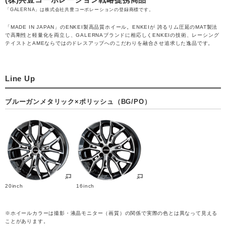
「GALERNA」は株式会社共豊コーポレーションの登録商標です。
「MADE IN JAPAN」のENKEI製高品質ホイール。ENKEIが 誇るリム圧延のMAT製法
で高剛性と軽量化を両立し、GALERNAブランドに相応しくENKEIの技術、レーシング
テイストとAMEならではのドレスアップへのこだわりを融合させ追求した逸品です。
Line Up
ブルーガンメタリック×ポリッシュ（BG/PO）
20inch
16inch
※ホイールカラーは撮影・液晶モニター（画質）の関係で実際の色とは異なって見える
ことがあります。