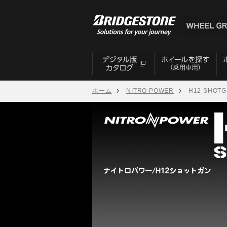
ホーム
NITRO POWER
H12 SHOT