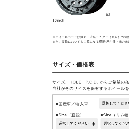
16inch
※ホイールカラーは撮影・液晶モニター（画質）の関
また、実物においてもご覧になる環境(屋内外・光の角
サイズ・価格表
サイズ、HOLE、P.C.D. からご希望
当社がそのサイズを保有するホイール
■国産車／輸入車
■Size（直径）
■Size（リム